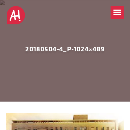
20180504-4_P-1024×489