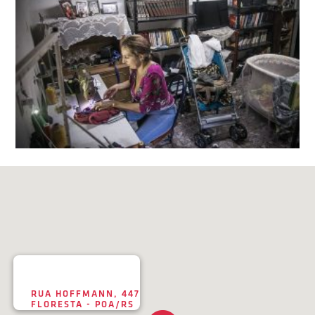
RUA HOFFMANN, 447
FLORESTA - POA/RS