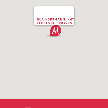
RUA HOFFMANN, 447
FLORESTA - POA/RS