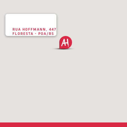
RUA HOFFMANN, 447
FLORESTA - POA/RS