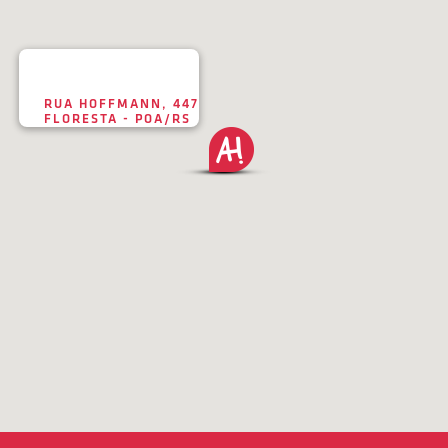
RUA HOFFMANN, 447
FLORESTA - POA/RS