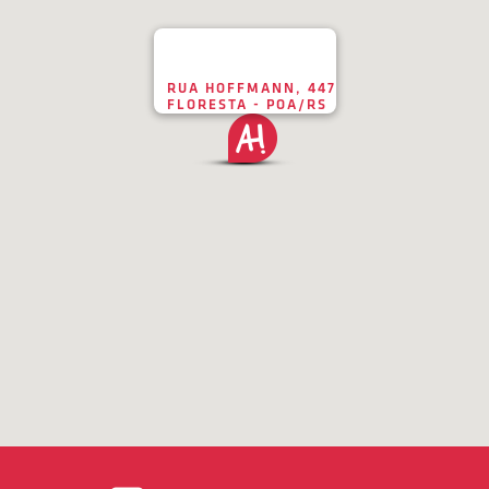
RUA HOFFMANN, 447
FLORESTA - POA/RS