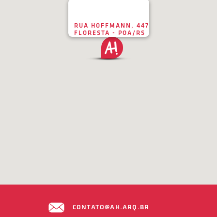
RUA HOFFMANN, 447
FLORESTA - POA/RS
CONTATO@AH.ARQ.BR