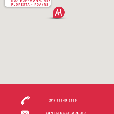
RUA HOFFMANN, 447
FLORESTA - POA/RS
(51) 99849.2539
CONTATO@AH.ARQ.BR