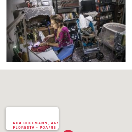
RUA HOFFMANN, 447
FLORESTA - POA/RS