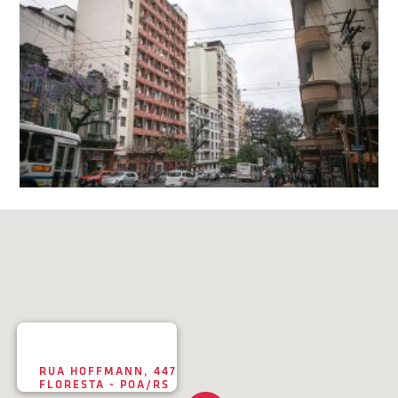
RUA HOFFMANN, 447
FLORESTA - POA/RS