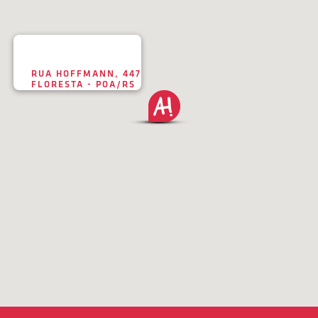
RUA HOFFMANN, 447
FLORESTA - POA/RS