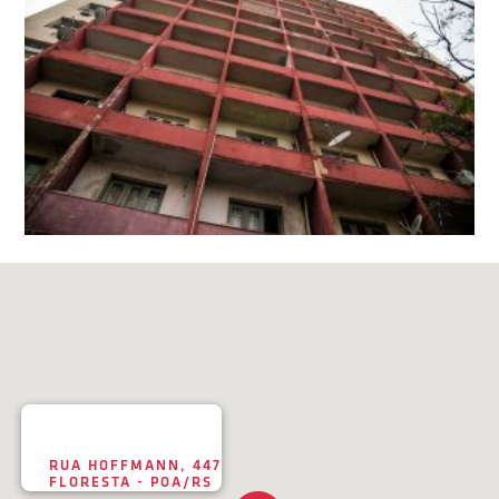
RUA HOFFMANN, 447
FLORESTA - POA/RS