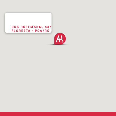
RUA HOFFMANN, 447
FLORESTA - POA/RS