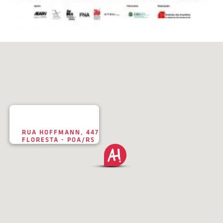
RUA HOFFMANN, 447
FLORESTA - POA/RS