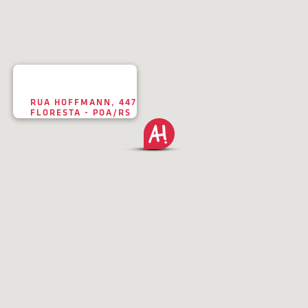
RUA HOFFMANN, 447
FLORESTA - POA/RS