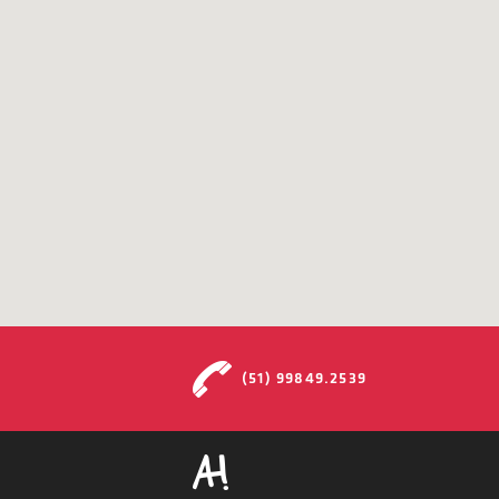
(51) 99849.2539
Ah!