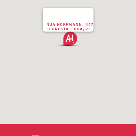
RUA HOFFMANN, 447
FLORESTA - POA/RS