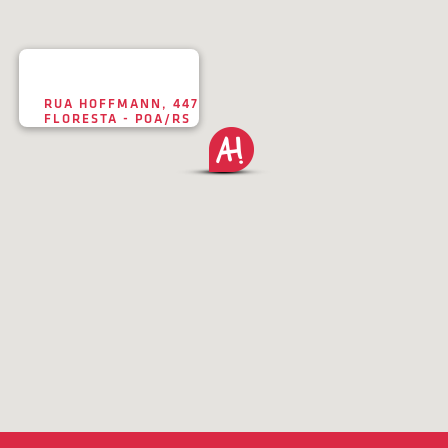
RUA HOFFMANN, 447
FLORESTA - POA/RS