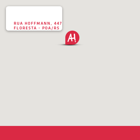
RUA HOFFMANN, 447
FLORESTA - POA/RS