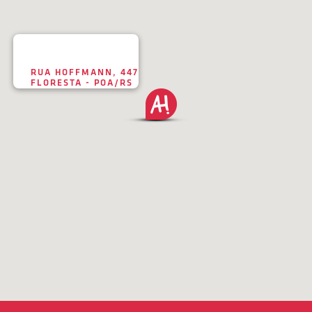
RUA HOFFMANN, 447
FLORESTA - POA/RS