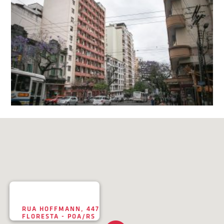
RUA HOFFMANN, 447
FLORESTA - POA/RS