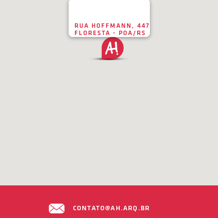
RUA HOFFMANN, 447
FLORESTA - POA/RS
CONTATO@AH.ARQ.BR