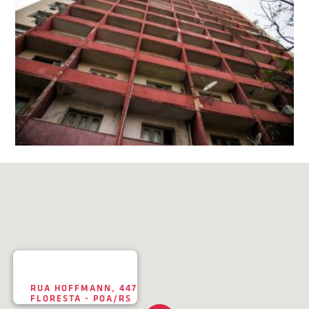
RUA HOFFMANN, 447
FLORESTA - POA/RS