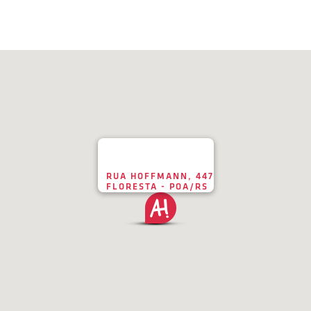
RUA HOFFMANN, 447
FLORESTA - POA/RS