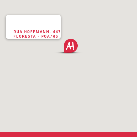
RUA HOFFMANN, 447
FLORESTA - POA/RS