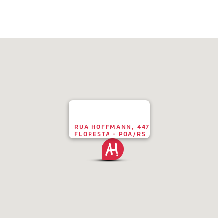
RUA HOFFMANN, 447
FLORESTA - POA/RS