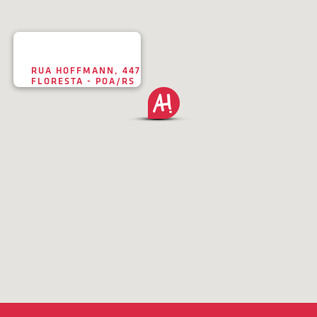
RUA HOFFMANN, 447
FLORESTA - POA/RS